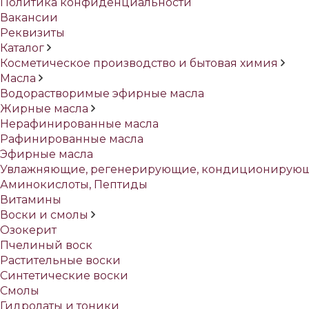
Политика конфиденциальности
Вакансии
Реквизиты
Каталог
Косметическое производство и бытовая химия
Масла
Водорастворимые эфирные масла
Жирные масла
Нерафинированные масла
Рафинированные масла
Эфирные масла
Увлажняющие, регенерирующие, кондиционирующ
Аминокислоты, Пептиды
Витамины
Воски и смолы
Озокерит
Пчелиный воск
Растительные воски
Синтетические воски
Смолы
Гидролаты и тоники