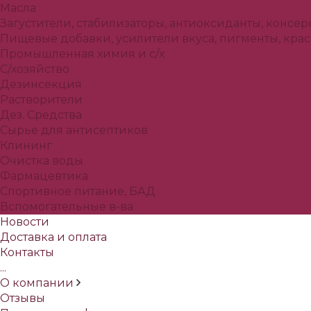
Масла
Загустители, стабилизаторы, антиоксиданты, консе
Пищевые добавки, усилители вкуса, пигменты, кра
Промышленная химия и с/х
С/хозяйство
Дезинсекция
Растворители
Дез. Средства
Сырье для антисептиков
Клининг
Очистка воды
Фармацевтика
Спортивное питание, БАД
Вспомогательные в-ва
Новости
Доставка и оплата
Контакты
...
О компании
Отзывы