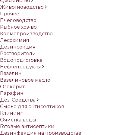
С/хозяйство
Животноводство
Прочее
Пчеловодство
Рыбное хоз-во
Кормопроизводство
Лесохимия
Дезинсекция
Растворители
Водоподготовка
Нефтепродукты
Вазелин
Вазелиновое масло
Озокерит
Парафин
Дез. Средства
Сырье для антисептиков
Клининг
Очистка воды
Готовые антисептики
Дезинфекция на производстве