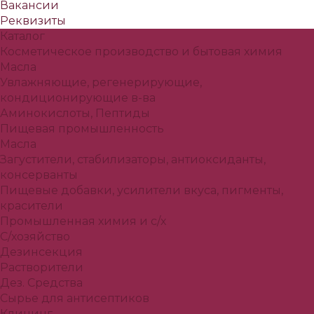
Вакансии
Реквизиты
Каталог
Косметическое производство и бытовая химия
Масла
Увлажняющие, регенерирующие,
кондиционирующие в-ва
Аминокислоты, Пептиды
Пищевая промышленность
Масла
Загустители, стабилизаторы, антиоксиданты,
консерванты
Пищевые добавки, усилители вкуса, пигменты,
красители
Промышленная химия и с/х
С/хозяйство
Дезинсекция
Растворители
Дез. Средства
Сырье для антисептиков
Клининг