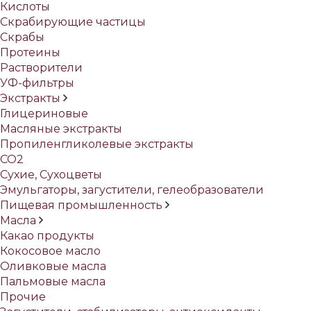
Кислоты
Скрабирующие частицы
Скрабы
Протеины
Растворители
УФ-фильтры
Экстракты
Глицериновые
Масляные экстракты
Пропиленгликолевые экстракты
СО2
Сухие, Сухоцветы
Эмульгаторы, загустители, гелеобразователи
Пищевая промышленность
Масла
Какао продукты
Кокосовое масло
Оливковые масла
Пальмовые масла
Прочие