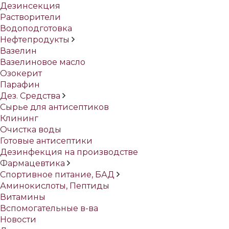
Дезинсекция
Растворители
Водоподготовка
Нефтепродукты
Вазелин
Вазелиновое масло
Озокерит
Парафин
Дез. Средства
Сырье для антисептиков
Клининг
Очистка воды
Готовые антисептики
Дезинфекция на производстве
Фармацевтика
Спортивное питание, БАД
Аминокислоты, Пептиды
Витамины
Вспомогательные в-ва
Новости