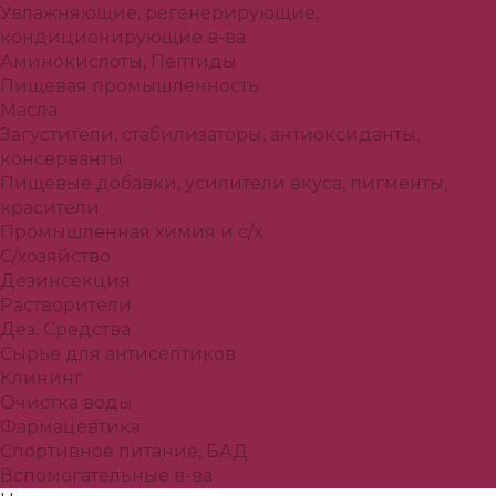
Увлажняющие, регенерирующие,
кондиционирующие в-ва
Аминокислоты, Пептиды
Пищевая промышленность
Масла
Загустители, стабилизаторы, антиоксиданты,
консерванты
Пищевые добавки, усилители вкуса, пигменты,
красители
Промышленная химия и с/х
С/хозяйство
Дезинсекция
Растворители
Дез. Средства
Сырье для антисептиков
Клининг
Очистка воды
Фармацевтика
Спортивное питание, БАД
Вспомогательные в-ва