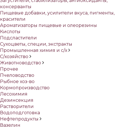
Загустители, стабилизаторы, антиоксиданты,
консерванты
Пищевые добавки, усилители вкуса, пигменты,
красители
Ароматизаторы пищевые и олеорезины
Кислоты
Подсластители
Сухоцветы, специи, экстракты
Промышленная химия и с/х
С/хозяйство
Животноводство
Прочее
Пчеловодство
Рыбное хоз-во
Кормопроизводство
Лесохимия
Дезинсекция
Растворители
Водоподготовка
Нефтепродукты
Вазелин