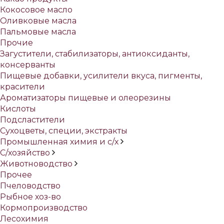
Кокосовое масло
Оливковые масла
Пальмовые масла
Прочие
Загустители, стабилизаторы, антиоксиданты,
консерванты
Пищевые добавки, усилители вкуса, пигменты,
красители
Ароматизаторы пищевые и олеорезины
Кислоты
Подсластители
Сухоцветы, специи, экстракты
Промышленная химия и с/х
С/хозяйство
Животноводство
Прочее
Пчеловодство
Рыбное хоз-во
Кормопроизводство
Лесохимия