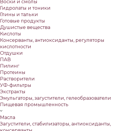
Воски и смолы
Гидролаты и тоники
Глины и тальки
Готовые продукты
Душистые вещества
Кислоты
Консерванты, антиоксиданты, регуляторы
кислотности
Отдушки
ПАВ
Пилинг
Протеины
Растворители
УФ-фильтры
Экстракты
Эмульгаторы, загустители, гелеобразователи
Пищевая промышленность
Масла
Загустители, стабилизаторы, антиоксиданты,
консерванты