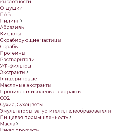
кислотности
Отдушки
ПАВ
Пилинг
Абразивы
Кислоты
Скрабирующие частицы
Скрабы
Протеины
Растворители
УФ-фильтры
Экстракты
Глицериновые
Масляные экстракты
Пропиленгликолевые экстракты
СО2
Сухие, Сухоцветы
Эмульгаторы, загустители, гелеобразователи
Пищевая промышленность
Масла
Какао продукты