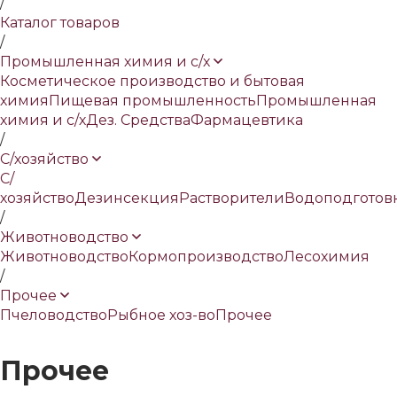
/
Каталог товаров
/
Промышленная химия и с/х
Косметическое производство и бытовая
химия
Пищевая промышленность
Промышленная
химия и с/х
Дез. Средства
Фармацевтика
/
С/хозяйство
С/
хозяйство
Дезинсекция
Растворители
Водоподготов
/
Животноводство
Животноводство
Кормопроизводство
Лесохимия
/
Прочее
Пчеловодство
Рыбное хоз-во
Прочее
Прочее