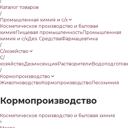
/
Каталог товаров
/
Промышленная химия и с/х
Косметическое производство и бытовая
химия
Пищевая промышленность
Промышленная
химия и с/х
Дез. Средства
Фармацевтика
/
С/хозяйство
С/
хозяйство
Дезинсекция
Растворители
Водоподготов
/
Кормопроизводство
Животноводство
Кормопроизводство
Лесохимия
Кормопроизводство
Косметическое производство и бытовая химия