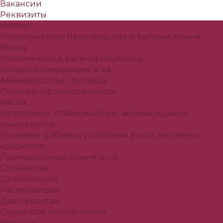
Вакансии
Реквизиты
Каталог
Косметическое производство и бытовая химия
Масла
Увлажняющие, регенерирующие,
кондиционирующие в-ва
Аминокислоты, Пептиды
Пищевая промышленность
Масла
Загустители, стабилизаторы, антиоксиданты,
консерванты
Пищевые добавки, усилители вкуса, пигменты,
красители
Промышленная химия и с/х
С/хозяйство
Дезинсекция
Растворители
Дез. Средства
Сырье для антисептиков
Клининг