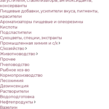
Загустители, стабилизаторы, антиоксиданты,
консерванты
Пищевые добавки, усилители вкуса, пигменты,
красители
Ароматизаторы пищевые и олеорезины
Кислоты
Подсластители
Сухоцветы, специи, экстракты
Промышленная химия и с/х
С/хозяйство
Животноводство
Прочее
Пчеловодство
Рыбное хоз-во
Кормопроизводство
Лесохимия
Дезинсекция
Растворители
Водоподготовка
Нефтепродукты
Вазелин