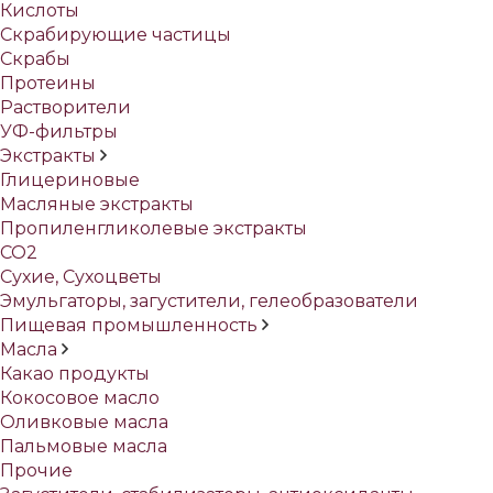
Кислоты
Скрабирующие частицы
Скрабы
Протеины
Растворители
УФ-фильтры
Экстракты
Глицериновые
Масляные экстракты
Пропиленгликолевые экстракты
СО2
Сухие, Сухоцветы
Эмульгаторы, загустители, гелеобразователи
Пищевая промышленность
Масла
Какао продукты
Кокосовое масло
Оливковые масла
Пальмовые масла
Прочие