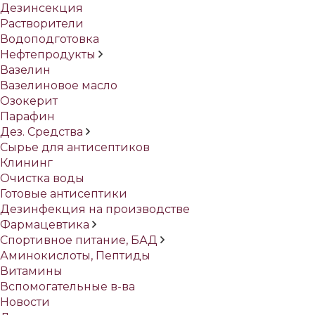
Дезинсекция
Растворители
Водоподготовка
Нефтепродукты
Вазелин
Вазелиновое масло
Озокерит
Парафин
Дез. Средства
Сырье для антисептиков
Клининг
Очистка воды
Готовые антисептики
Дезинфекция на производстве
Фармацевтика
Спортивное питание, БАД
Аминокислоты, Пептиды
Витамины
Вспомогательные в-ва
Новости