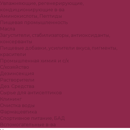
Увлажняющие, регенерирующие,
кондиционирующие в-ва
Аминокислоты, Пептиды
Пищевая промышленность
Масла
Загустители, стабилизаторы, антиоксиданты,
консерванты
Пищевые добавки, усилители вкуса, пигменты,
красители
Промышленная химия и с/х
С/хозяйство
Дезинсекция
Растворители
Дез. Средства
Сырье для антисептиков
Клининг
Очистка воды
Фармацевтика
Спортивное питание, БАД
Вспомогательные в-ва