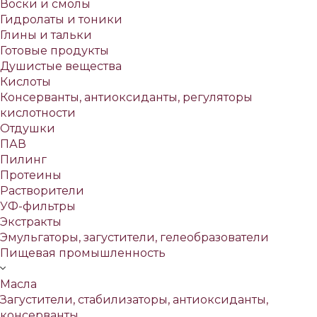
Воски и смолы
Гидролаты и тоники
Глины и тальки
Готовые продукты
Душистые вещества
Кислоты
Консерванты, антиоксиданты, регуляторы
кислотности
Отдушки
ПАВ
Пилинг
Протеины
Растворители
УФ-фильтры
Экстракты
Эмульгаторы, загустители, гелеобразователи
Пищевая промышленность
Масла
Загустители, стабилизаторы, антиоксиданты,
консерванты