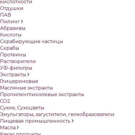
кислотности
Отдушки
ПАВ
Пилинг
Абразивы
Кислоты
Скрабирующие частицы
Скрабы
Протеины
Растворители
УФ-фильтры
Экстракты
Глицериновые
Масляные экстракты
Пропиленгликолевые экстракты
СО2
Сухие, Сухоцветы
Эмульгаторы, загустители, гелеобразователи
Пищевая промышленность
Масла
Какао продукты