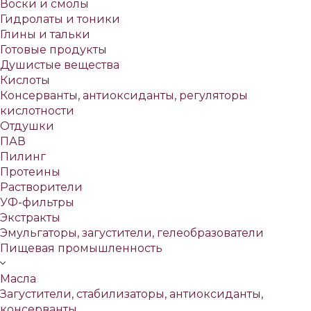
Воски и смолы
Гидролаты и тоники
Глины и тальки
Готовые продукты
Душистые вещества
Кислоты
Консерванты, антиоксиданты, регуляторы
кислотности
Отдушки
ПАВ
Пилинг
Протеины
Растворители
УФ-фильтры
Экстракты
Эмульгаторы, загустители, гелеобразователи
Пищевая промышленность
Масла
Загустители, стабилизаторы, антиоксиданты,
консерванты