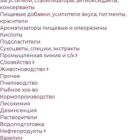
Загустители, стабилизаторы, антиоксиданты,
консерванты
Пищевые добавки, усилители вкуса, пигменты,
красители
Ароматизаторы пищевые и олеорезины
Кислоты
Подсластители
Сухоцветы, специи, экстракты
Промышленная химия и с/х
С/хозяйство
Животноводство
Прочее
Пчеловодство
Рыбное хоз-во
Кормопроизводство
Лесохимия
Дезинсекция
Растворители
Водоподготовка
Нефтепродукты
Вазелин