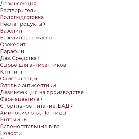
Дезинсекция
Растворители
Водоподготовка
Нефтепродукты
Вазелин
Вазелиновое масло
Озокерит
Парафин
Дез. Средства
Сырье для антисептиков
Клининг
Очистка воды
Готовые антисептики
Дезинфекция на производстве
Фармацевтика
Спортивное питание, БАД
Аминокислоты, Пептиды
Витамины
Вспомогательные в-ва
Новости