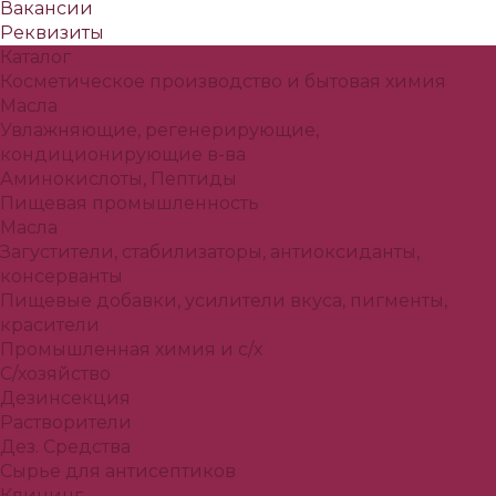
Вакансии
Реквизиты
Каталог
Косметическое производство и бытовая химия
Масла
Увлажняющие, регенерирующие,
кондиционирующие в-ва
Аминокислоты, Пептиды
Пищевая промышленность
Масла
Загустители, стабилизаторы, антиоксиданты,
консерванты
Пищевые добавки, усилители вкуса, пигменты,
красители
Промышленная химия и с/х
С/хозяйство
Дезинсекция
Растворители
Дез. Средства
Сырье для антисептиков
Клининг