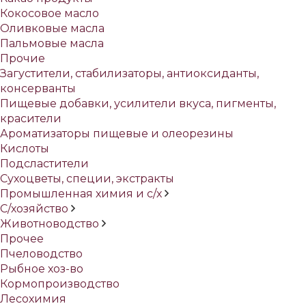
Кокосовое масло
Оливковые масла
Пальмовые масла
Прочие
Загустители, стабилизаторы, антиоксиданты,
консерванты
Пищевые добавки, усилители вкуса, пигменты,
красители
Ароматизаторы пищевые и олеорезины
Кислоты
Подсластители
Сухоцветы, специи, экстракты
Промышленная химия и с/х
С/хозяйство
Животноводство
Прочее
Пчеловодство
Рыбное хоз-во
Кормопроизводство
Лесохимия