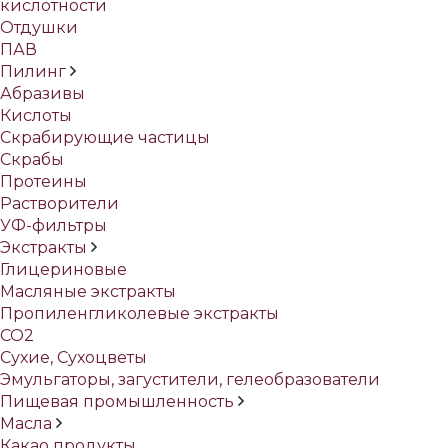
кислотности
Отдушки
ПАВ
Пилинг
Абразивы
Кислоты
Скрабирующие частицы
Скрабы
Протеины
Растворители
УФ-фильтры
Экстракты
Глицериновые
Масляные экстракты
Пропиленгликолевые экстракты
СО2
Сухие, Сухоцветы
Эмульгаторы, загустители, гелеобразователи
Пищевая промышленность
Масла
Какао продукты