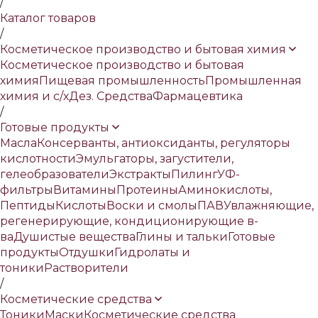
/
Каталог товаров
/
Косметическое производство и бытовая химия
Косметическое производство и бытовая
химия
Пищевая промышленность
Промышленная
химия и с/х
Дез. Средства
Фармацевтика
/
Готовые продукты
Масла
Консерванты, антиоксиданты, регуляторы
кислотности
Эмульгаторы, загустители,
гелеобразователи
Экстракты
Пилинг
УФ-
фильтры
Витамины
Протеины
Аминокислоты,
Пептиды
Кислоты
Воски и смолы
ПАВ
Увлажняющие,
регенерирующие, кондиционирующие в-
ва
Душистые вещества
Глины и тальки
Готовые
продукты
Отдушки
Гидролаты и
тоники
Растворители
/
Косметические средства
Тоники
Маски
Косметические средства