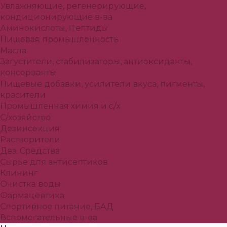
Увлажняющие, регенерирующие,
кондиционирующие в-ва
Аминокислоты, Пептиды
Пищевая промышленность
Масла
Загустители, стабилизаторы, антиоксиданты,
консерванты
Пищевые добавки, усилители вкуса, пигменты,
красители
Промышленная химия и с/х
С/хозяйство
Дезинсекция
Растворители
Дез. Средства
Сырье для антисептиков
Клининг
Очистка воды
Фармацевтика
Спортивное питание, БАД
Вспомогательные в-ва