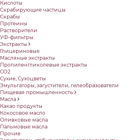
Кислоты
Скрабирующие частицы
Скрабы
Протеины
Растворители
УФ-фильтры
Экстракты
Глицериновые
Масляные экстракты
Пропиленгликолевые экстракты
СО2
Сухие, Сухоцветы
Эмульгаторы, загустители, гелеобразователи
Пищевая промышленность
Масла
Какао продукты
Кокосовое масло
Оливковые масла
Пальмовые масла
Прочие