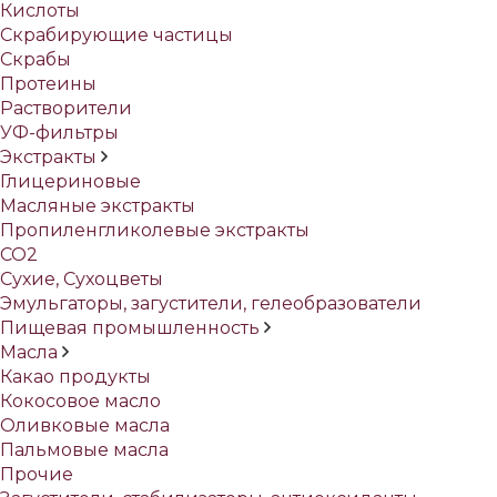
Кислоты
Скрабирующие частицы
Скрабы
Протеины
Растворители
УФ-фильтры
Экстракты
Глицериновые
Масляные экстракты
Пропиленгликолевые экстракты
СО2
Сухие, Сухоцветы
Эмульгаторы, загустители, гелеобразователи
Пищевая промышленность
Масла
Какао продукты
Кокосовое масло
Оливковые масла
Пальмовые масла
Прочие