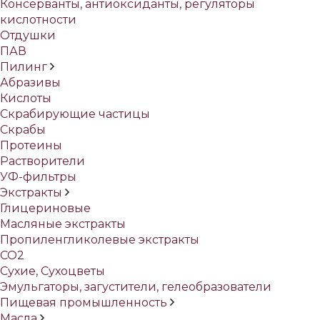
Консерванты, антиоксиданты, регуляторы
кислотности
Отдушки
ПАВ
Пилинг
Абразивы
Кислоты
Скрабирующие частицы
Скрабы
Протеины
Растворители
УФ-фильтры
Экстракты
Глицериновые
Масляные экстракты
Пропиленгликолевые экстракты
СО2
Сухие, Сухоцветы
Эмульгаторы, загустители, гелеобразователи
Пищевая промышленность
Масла