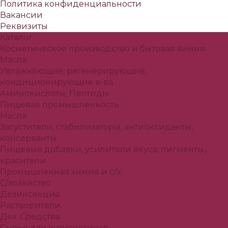
Политика конфиденциальности
Вакансии
Реквизиты
Каталог
Косметическое производство и бытовая химия
Масла
Увлажняющие, регенерирующие,
кондиционирующие в-ва
Аминокислоты, Пептиды
Пищевая промышленность
Масла
Загустители, стабилизаторы, антиоксиданты,
консерванты
Пищевые добавки, усилители вкуса, пигменты,
красители
Промышленная химия и с/х
С/хозяйство
Дезинсекция
Растворители
Дез. Средства
Сырье для антисептиков