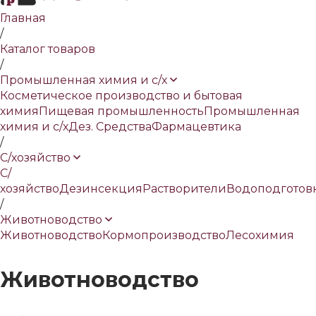
Главная
/
Каталог товаров
/
Промышленная химия и с/х
Косметическое производство и бытовая
химия
Пищевая промышленность
Промышленная
химия и с/х
Дез. Средства
Фармацевтика
/
С/хозяйство
С/
хозяйство
Дезинсекция
Растворители
Водоподготов
/
Животноводство
Животноводство
Кормопроизводство
Лесохимия
Животноводство