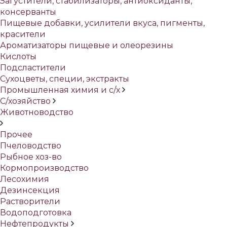
Загустители, стабилизаторы, антиоксиданты,
консерванты
Пищевые добавки, усилители вкуса, пигменты,
красители
Ароматизаторы пищевые и олеорезины
Кислоты
Подсластители
Сухоцветы, специи, экстракты
Промышленная химия и с/х
С/хозяйство
Животноводство
Прочее
Пчеловодство
Рыбное хоз-во
Кормопроизводство
Лесохимия
Дезинсекция
Растворители
Водоподготовка
Нефтепродукты