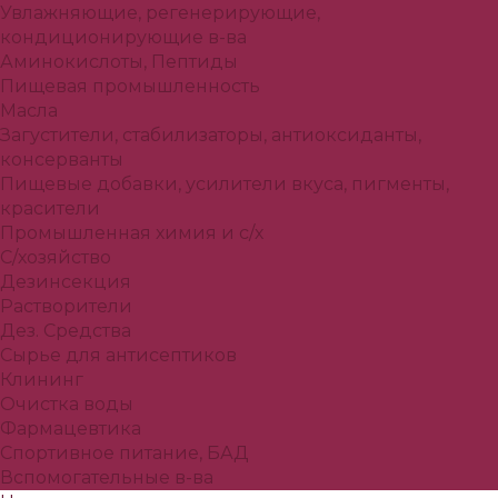
Увлажняющие, регенерирующие,
кондиционирующие в-ва
Аминокислоты, Пептиды
Пищевая промышленность
Масла
Загустители, стабилизаторы, антиоксиданты,
консерванты
Пищевые добавки, усилители вкуса, пигменты,
красители
Промышленная химия и с/х
С/хозяйство
Дезинсекция
Растворители
Дез. Средства
Сырье для антисептиков
Клининг
Очистка воды
Фармацевтика
Спортивное питание, БАД
Вспомогательные в-ва