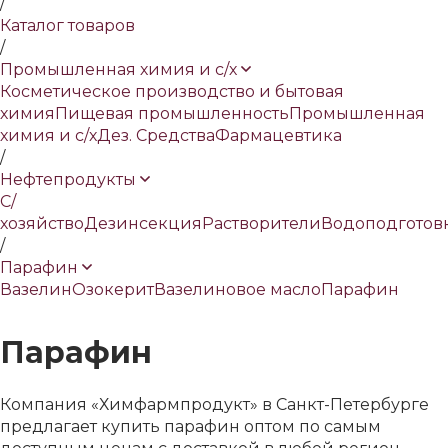
/
Каталог товаров
/
Промышленная химия и с/х
Косметическое производство и бытовая
химия
Пищевая промышленность
Промышленная
химия и с/х
Дез. Средства
Фармацевтика
/
Нефтепродукты
С/
хозяйство
Дезинсекция
Растворители
Водоподготов
/
Парафин
Вазелин
Озокерит
Вазелиновое масло
Парафин
Парафин
Компания «Химфармпродукт» в Санкт-Петербурге
предлагает купить парафин оптом по самым