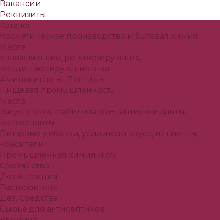
Вакансии
Реквизиты
Каталог
Косметическое производство и бытовая химия
Масла
Увлажняющие, регенерирующие,
кондиционирующие в-ва
Аминокислоты, Пептиды
Пищевая промышленность
Масла
Загустители, стабилизаторы, антиоксиданты,
консерванты
Пищевые добавки, усилители вкуса, пигменты,
красители
Промышленная химия и с/х
С/хозяйство
Дезинсекция
Растворители
Дез. Средства
Сырье для антисептиков
Клининг