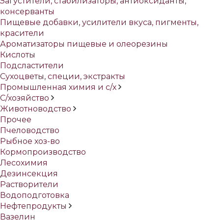
Загустители, стабилизаторы, антиоксиданты,
консерванты
Пищевые добавки, усилители вкуса, пигменты,
красители
Ароматизаторы пищевые и олеорезины
Кислоты
Подсластители
Сухоцветы, специи, экстракты
Промышленная химия и с/х
С/хозяйство
Животноводство
Прочее
Пчеловодство
Рыбное хоз-во
Кормопроизводство
Лесохимия
Дезинсекция
Растворители
Водоподготовка
Нефтепродукты
Вазелин