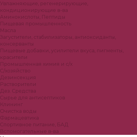
Увлажняющие, регенерирующие,
кондиционирующие в-ва
Аминокислоты, Пептиды
Пищевая промышленность
Масла
Загустители, стабилизаторы, антиоксиданты,
консерванты
Пищевые добавки, усилители вкуса, пигменты,
красители
Промышленная химия и с/х
С/хозяйство
Дезинсекция
Растворители
Дез. Средства
Сырье для антисептиков
Клининг
Очистка воды
Фармацевтика
Спортивное питание, БАД
Вспомогательные в-ва