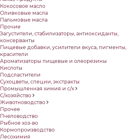
Кокосовое масло
Оливковые масла
Пальмовые масла
Прочие
Загустители, стабилизаторы, антиоксиданты,
консерванты
Пищевые добавки, усилители вкуса, пигменты,
красители
Ароматизаторы пищевые и олеорезины
Кислоты
Подсластители
Сухоцветы, специи, экстракты
Промышленная химия и с/х
С/хозяйство
Животноводство
Прочее
Пчеловодство
Рыбное хоз-во
Кормопроизводство
Лесохимия