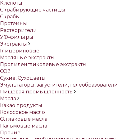
Кислоты
Скрабирующие частицы
Скрабы
Протеины
Растворители
УФ-фильтры
Экстракты
Глицериновые
Масляные экстракты
Пропиленгликолевые экстракты
СО2
Сухие, Сухоцветы
Эмульгаторы, загустители, гелеобразователи
Пищевая промышленность
Масла
Какао продукты
Кокосовое масло
Оливковые масла
Пальмовые масла
Прочие