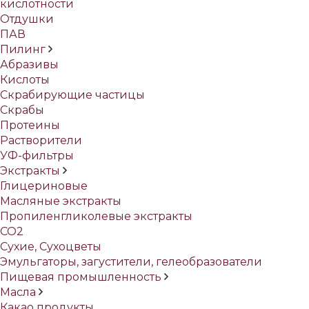
кислотности
Отдушки
ПАВ
Пилинг
Абразивы
Кислоты
Скрабирующие частицы
Скрабы
Протеины
Растворители
УФ-фильтры
Экстракты
Глицериновые
Масляные экстракты
Пропиленгликолевые экстракты
СО2
Сухие, Сухоцветы
Эмульгаторы, загустители, гелеобразователи
Пищевая промышленность
Масла
Какао продукты