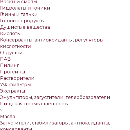
Воски и смолы
Гидролаты и тоники
Глины и тальки
Готовые продукты
Душистые вещества
Кислоты
Консерванты, антиоксиданты, регуляторы
кислотности
Отдушки
ПАВ
Пилинг
Протеины
Растворители
УФ-фильтры
Экстракты
Эмульгаторы, загустители, гелеобразователи
Пищевая промышленность
Масла
Загустители, стабилизаторы, антиоксиданты,
консерванты