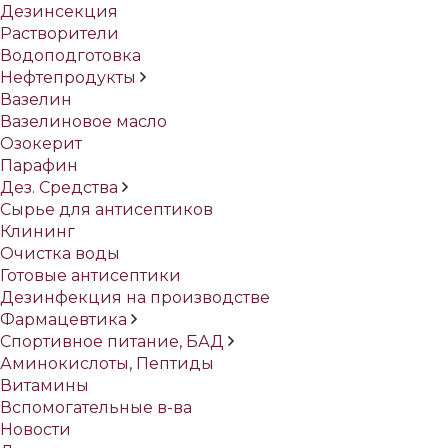
Дезинсекция
Растворители
Водоподготовка
Нефтепродукты
Вазелин
Вазелиновое масло
Озокерит
Парафин
Дез. Средства
Сырье для антисептиков
Клининг
Очистка воды
Готовые антисептики
Дезинфекция на производстве
Фармацевтика
Спортивное питание, БАД
Аминокислоты, Пептиды
Витамины
Вспомогательные в-ва
Новости