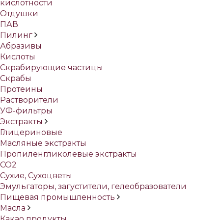
кислотности
Отдушки
ПАВ
Пилинг
Абразивы
Кислоты
Скрабирующие частицы
Скрабы
Протеины
Растворители
УФ-фильтры
Экстракты
Глицериновые
Масляные экстракты
Пропиленгликолевые экстракты
СО2
Сухие, Сухоцветы
Эмульгаторы, загустители, гелеобразователи
Пищевая промышленность
Масла
Какао продукты