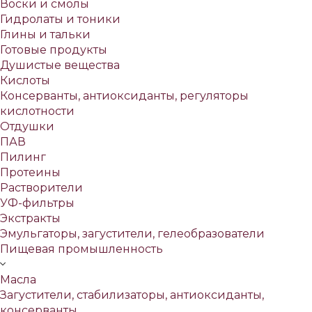
Воски и смолы
Гидролаты и тоники
Глины и тальки
Готовые продукты
Душистые вещества
Кислоты
Консерванты, антиоксиданты, регуляторы
кислотности
Отдушки
ПАВ
Пилинг
Протеины
Растворители
УФ-фильтры
Экстракты
Эмульгаторы, загустители, гелеобразователи
Пищевая промышленность
Масла
Загустители, стабилизаторы, антиоксиданты,
консерванты