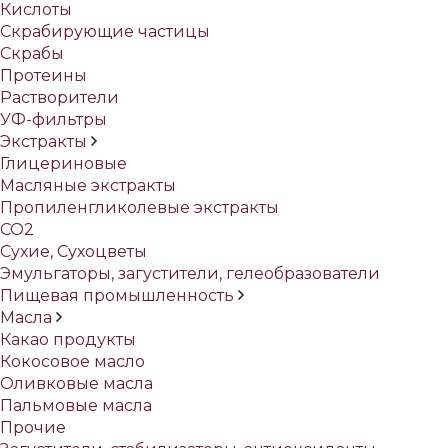
Кислоты
Скрабирующие частицы
Скрабы
Протеины
Растворители
УФ-фильтры
Экстракты
Глицериновые
Масляные экстракты
Пропиленгликолевые экстракты
СО2
Сухие, Сухоцветы
Эмульгаторы, загустители, гелеобразователи
Пищевая промышленность
Масла
Какао продукты
Кокосовое масло
Оливковые масла
Пальмовые масла
Прочие