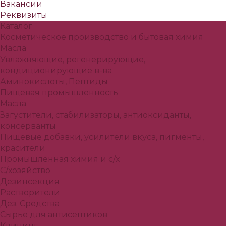
Вакансии
Реквизиты
Каталог
Косметическое производство и бытовая химия
Масла
Увлажняющие, регенерирующие,
кондиционирующие в-ва
Аминокислоты, Пептиды
Пищевая промышленность
Масла
Загустители, стабилизаторы, антиоксиданты,
консерванты
Пищевые добавки, усилители вкуса, пигменты,
красители
Промышленная химия и с/х
С/хозяйство
Дезинсекция
Растворители
Дез. Средства
Сырье для антисептиков
Клининг