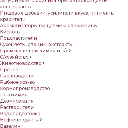
Загустители, стабилизаторы, антиоксиданты,
консерванты
Пищевые добавки, усилители вкуса, пигменты,
красители
Ароматизаторы пищевые и олеорезины
Кислоты
Подсластители
Сухоцветы, специи, экстракты
Промышленная химия и с/х
С/хозяйство
Животноводство
Прочее
Пчеловодство
Рыбное хоз-во
Кормопроизводство
Лесохимия
Дезинсекция
Растворители
Водоподготовка
Нефтепродукты
Вазелин