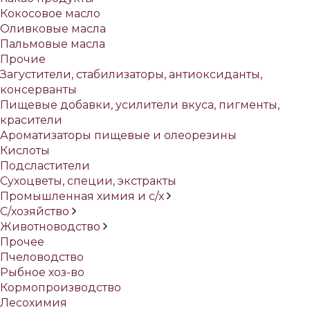
Кокосовое масло
Оливковые масла
Пальмовые масла
Прочие
Загустители, стабилизаторы, антиоксиданты,
консерванты
Пищевые добавки, усилители вкуса, пигменты,
красители
Ароматизаторы пищевые и олеорезины
Кислоты
Подсластители
Сухоцветы, специи, экстракты
Промышленная химия и с/х
С/хозяйство
Животноводство
Прочее
Пчеловодство
Рыбное хоз-во
Кормопроизводство
Лесохимия