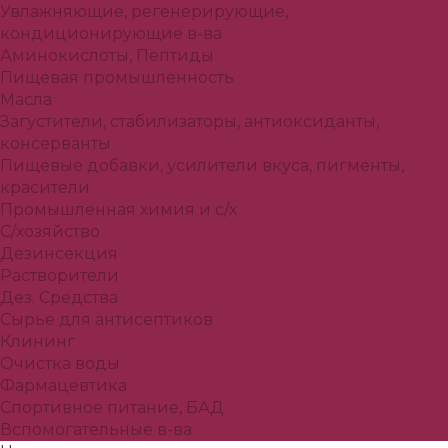
Увлажняющие, регенерирующие,
кондиционирующие в-ва
Аминокислоты, Пептиды
Пищевая промышленность
Масла
Загустители, стабилизаторы, антиоксиданты,
консерванты
Пищевые добавки, усилители вкуса, пигменты,
красители
Промышленная химия и с/х
С/хозяйство
Дезинсекция
Растворители
Дез. Средства
Сырье для антисептиков
Клининг
Очистка воды
Фармацевтика
Спортивное питание, БАД
Вспомогательные в-ва