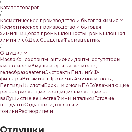
/
Каталог товаров
/
Косметическое производство и бытовая химия
Косметическое производство и бытовая
химия
Пищевая промышленность
Промышленная
химия и с/х
Дез. Средства
Фармацевтика
/
Отдушки
Масла
Консерванты, антиоксиданты, регуляторы
кислотности
Эмульгаторы, загустители,
гелеобразователи
Экстракты
Пилинг
УФ-
фильтры
Витамины
Протеины
Аминокислоты,
Пептиды
Кислоты
Воски и смолы
ПАВ
Увлажняющие,
регенерирующие, кондиционирующие в-
ва
Душистые вещества
Глины и тальки
Готовые
продукты
Отдушки
Гидролаты и
тоники
Растворители
Отдушки