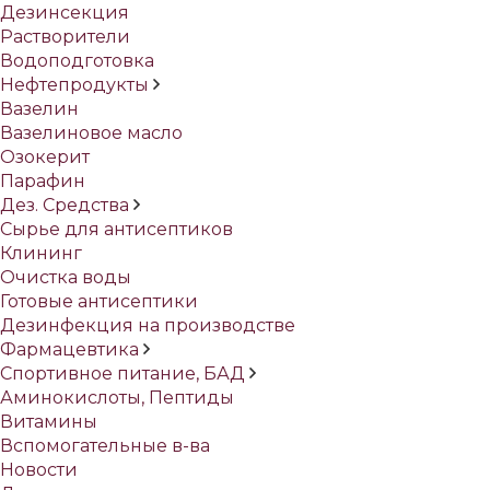
Дезинсекция
Растворители
Водоподготовка
Нефтепродукты
Вазелин
Вазелиновое масло
Озокерит
Парафин
Дез. Средства
Сырье для антисептиков
Клининг
Очистка воды
Готовые антисептики
Дезинфекция на производстве
Фармацевтика
Спортивное питание, БАД
Аминокислоты, Пептиды
Витамины
Вспомогательные в-ва
Новости