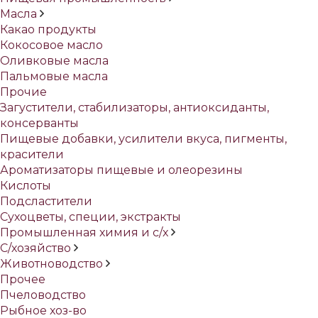
Масла
Какао продукты
Кокосовое масло
Оливковые масла
Пальмовые масла
Прочие
Загустители, стабилизаторы, антиоксиданты,
консерванты
Пищевые добавки, усилители вкуса, пигменты,
красители
Ароматизаторы пищевые и олеорезины
Кислоты
Подсластители
Сухоцветы, специи, экстракты
Промышленная химия и с/х
С/хозяйство
Животноводство
Прочее
Пчеловодство
Рыбное хоз-во