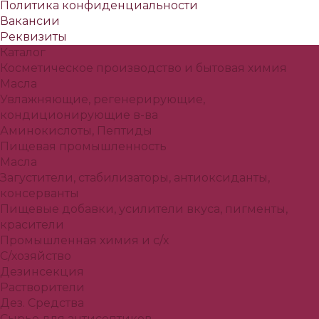
Политика конфиденциальности
Вакансии
Реквизиты
Каталог
Косметическое производство и бытовая химия
Масла
Увлажняющие, регенерирующие,
кондиционирующие в-ва
Аминокислоты, Пептиды
Пищевая промышленность
Масла
Загустители, стабилизаторы, антиоксиданты,
консерванты
Пищевые добавки, усилители вкуса, пигменты,
красители
Промышленная химия и с/х
С/хозяйство
Дезинсекция
Растворители
Дез. Средства
Сырье для антисептиков