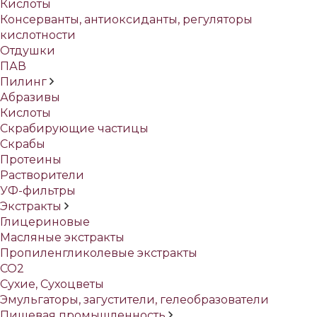
Кислоты
Консерванты, антиоксиданты, регуляторы
кислотности
Отдушки
ПАВ
Пилинг
Абразивы
Кислоты
Скрабирующие частицы
Скрабы
Протеины
Растворители
УФ-фильтры
Экстракты
Глицериновые
Масляные экстракты
Пропиленгликолевые экстракты
СО2
Сухие, Сухоцветы
Эмульгаторы, загустители, гелеобразователи
Пищевая промышленность