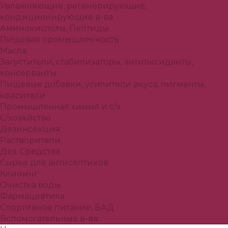
Увлажняющие, регенерирующие,
кондиционирующие в-ва
Аминокислоты, Пептиды
Пищевая промышленность
Масла
Загустители, стабилизаторы, антиоксиданты,
консерванты
Пищевые добавки, усилители вкуса, пигменты,
красители
Промышленная химия и с/х
С/хозяйство
Дезинсекция
Растворители
Дез. Средства
Сырье для антисептиков
Клининг
Очистка воды
Фармацевтика
Спортивное питание, БАД
Вспомогательные в-ва