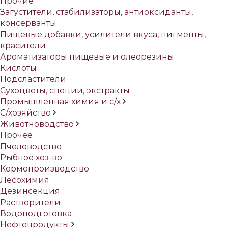
Прочие
Загустители, стабилизаторы, антиоксиданты,
консерванты
Пищевые добавки, усилители вкуса, пигменты,
красители
Ароматизаторы пищевые и олеорезины
Кислоты
Подсластители
Сухоцветы, специи, экстракты
Промышленная химия и с/х
С/хозяйство
Животноводство
Прочее
Пчеловодство
Рыбное хоз-во
Кормопроизводство
Лесохимия
Дезинсекция
Растворители
Водоподготовка
Нефтепродукты