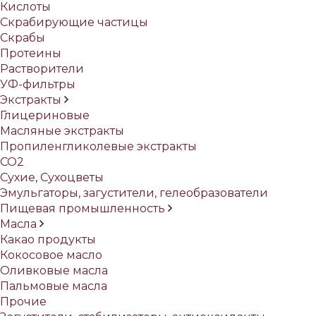
Кислоты
Скрабирующие частицы
Скрабы
Протеины
Растворители
УФ-фильтры
Экстракты
Глицериновые
Масляные экстракты
Пропиленгликолевые экстракты
СО2
Сухие, Сухоцветы
Эмульгаторы, загустители, гелеобразователи
Пищевая промышленность
Масла
Какао продукты
Кокосовое масло
Оливковые масла
Пальмовые масла
Прочие