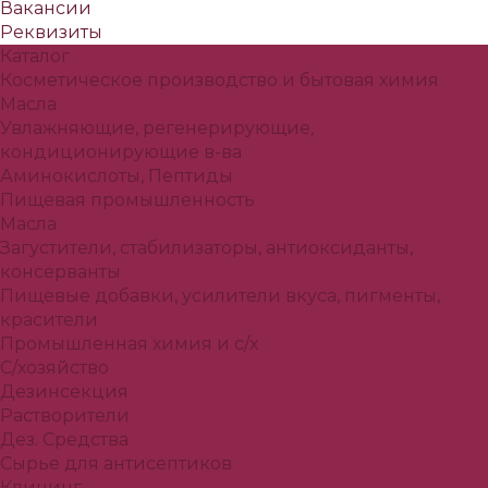
Вакансии
Реквизиты
Каталог
Косметическое производство и бытовая химия
Масла
Увлажняющие, регенерирующие,
кондиционирующие в-ва
Аминокислоты, Пептиды
Пищевая промышленность
Масла
Загустители, стабилизаторы, антиоксиданты,
консерванты
Пищевые добавки, усилители вкуса, пигменты,
красители
Промышленная химия и с/х
С/хозяйство
Дезинсекция
Растворители
Дез. Средства
Сырье для антисептиков
Клининг