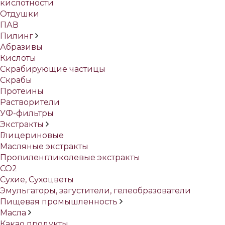
кислотности
Отдушки
ПАВ
Пилинг
Абразивы
Кислоты
Скрабирующие частицы
Скрабы
Протеины
Растворители
УФ-фильтры
Экстракты
Глицериновые
Масляные экстракты
Пропиленгликолевые экстракты
СО2
Сухие, Сухоцветы
Эмульгаторы, загустители, гелеобразователи
Пищевая промышленность
Масла
Какао продукты