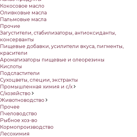
Кокосовое масло
Оливковые масла
Пальмовые масла
Прочие
Загустители, стабилизаторы, антиоксиданты,
консерванты
Пищевые добавки, усилители вкуса, пигменты,
красители
Ароматизаторы пищевые и олеорезины
Кислоты
Подсластители
Сухоцветы, специи, экстракты
Промышленная химия и с/х
С/хозяйство
Животноводство
Прочее
Пчеловодство
Рыбное хоз-во
Кормопроизводство
Лесохимия