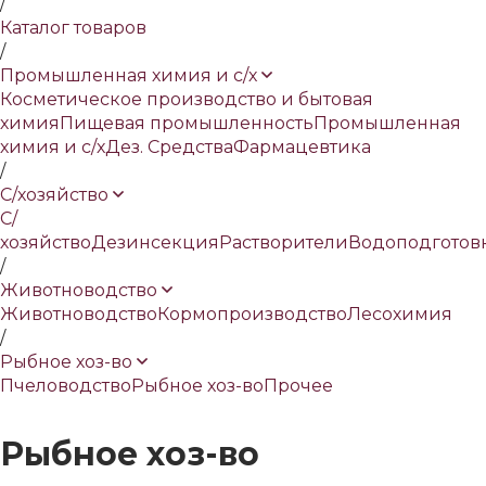
/
Каталог товаров
/
Промышленная химия и с/х
Косметическое производство и бытовая
химия
Пищевая промышленность
Промышленная
химия и с/х
Дез. Средства
Фармацевтика
/
С/хозяйство
С/
хозяйство
Дезинсекция
Растворители
Водоподготов
/
Животноводство
Животноводство
Кормопроизводство
Лесохимия
/
Рыбное хоз-во
Пчеловодство
Рыбное хоз-во
Прочее
Рыбное хоз-во