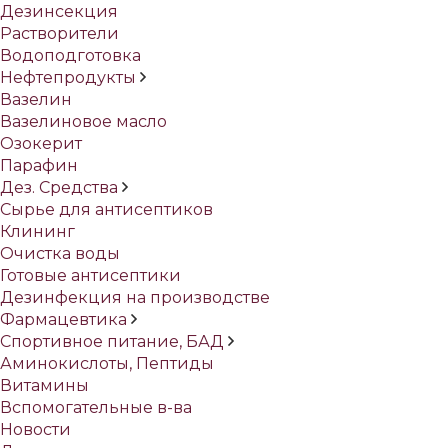
Дезинсекция
Растворители
Водоподготовка
Нефтепродукты
Вазелин
Вазелиновое масло
Озокерит
Парафин
Дез. Средства
Сырье для антисептиков
Клининг
Очистка воды
Готовые антисептики
Дезинфекция на производстве
Фармацевтика
Спортивное питание, БАД
Аминокислоты, Пептиды
Витамины
Вспомогательные в-ва
Новости