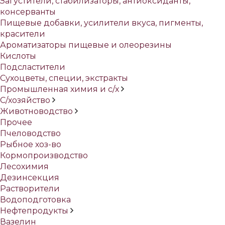
Загустители, стабилизаторы, антиоксиданты,
консерванты
Пищевые добавки, усилители вкуса, пигменты,
красители
Ароматизаторы пищевые и олеорезины
Кислоты
Подсластители
Сухоцветы, специи, экстракты
Промышленная химия и с/х
С/хозяйство
Животноводство
Прочее
Пчеловодство
Рыбное хоз-во
Кормопроизводство
Лесохимия
Дезинсекция
Растворители
Водоподготовка
Нефтепродукты
Вазелин