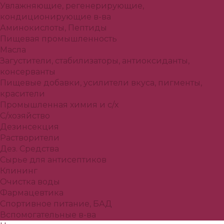
Увлажняющие, регенерирующие,
кондиционирующие в-ва
Аминокислоты, Пептиды
Пищевая промышленность
Масла
Загустители, стабилизаторы, антиоксиданты,
консерванты
Пищевые добавки, усилители вкуса, пигменты,
красители
Промышленная химия и с/х
С/хозяйство
Дезинсекция
Растворители
Дез. Средства
Сырье для антисептиков
Клининг
Очистка воды
Фармацевтика
Спортивное питание, БАД
Вспомогательные в-ва