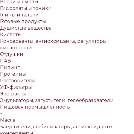
Воски и смолы
Гидролаты и тоники
Глины и тальки
Готовые продукты
Душистые вещества
Кислоты
Консерванты, антиоксиданты, регуляторы
кислотности
Отдушки
ПАВ
Пилинг
Протеины
Растворители
УФ-фильтры
Экстракты
Эмульгаторы, загустители, гелеобразователи
Пищевая промышленность
Масла
Загустители, стабилизаторы, антиоксиданты,
консерванты