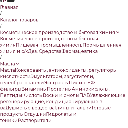
Главная
/
Каталог товаров
/
Косметическое производство и бытовая химия
Косметическое производство и бытовая
химия
Пищевая промышленность
Промышленная
химия и с/х
Дез. Средства
Фармацевтика
/
Масла
Масла
Консерванты, антиоксиданты, регуляторы
кислотности
Эмульгаторы, загустители,
гелеобразователи
Экстракты
Пилинг
УФ-
фильтры
Витамины
Протеины
Аминокислоты,
Пептиды
Кислоты
Воски и смолы
ПАВ
Увлажняющие,
регенерирующие, кондиционирующие в-
ва
Душистые вещества
Глины и тальки
Готовые
продукты
Отдушки
Гидролаты и
тоники
Растворители