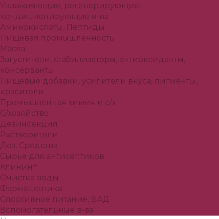
Увлажняющие, регенерирующие,
кондиционирующие в-ва
Аминокислоты, Пептиды
Пищевая промышленность
Масла
Загустители, стабилизаторы, антиоксиданты,
консерванты
Пищевые добавки, усилители вкуса, пигменты,
красители
Промышленная химия и с/х
С/хозяйство
Дезинсекция
Растворители
Дез. Средства
Сырье для антисептиков
Клининг
Очистка воды
Фармацевтика
Спортивное питание, БАД
Вспомогательные в-ва