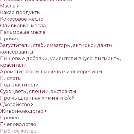
Масла
Какао продукты
Кокосовое масло
Оливковые масла
Пальмовые масла
Прочие
Загустители, стабилизаторы, антиоксиданты,
консерванты
Пищевые добавки, усилители вкуса, пигменты,
красители
Ароматизаторы пищевые и олеорезины
Кислоты
Подсластители
Сухоцветы, специи, экстракты
Промышленная химия и с/х
С/хозяйство
Животноводство
Прочее
Пчеловодство
Рыбное хоз-во