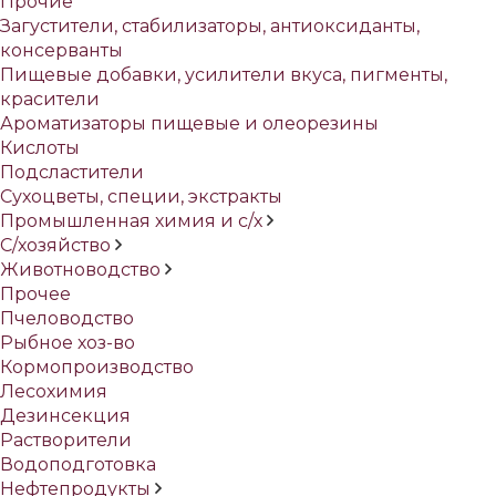
Прочие
Загустители, стабилизаторы, антиоксиданты,
консерванты
Пищевые добавки, усилители вкуса, пигменты,
красители
Ароматизаторы пищевые и олеорезины
Кислоты
Подсластители
Сухоцветы, специи, экстракты
Промышленная химия и с/х
С/хозяйство
Животноводство
Прочее
Пчеловодство
Рыбное хоз-во
Кормопроизводство
Лесохимия
Дезинсекция
Растворители
Водоподготовка
Нефтепродукты