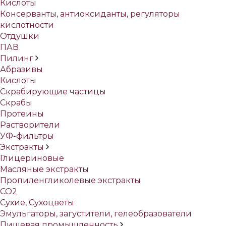
Кислоты
Консерванты, антиоксиданты, регуляторы
кислотности
Отдушки
ПАВ
Пилинг
Абразивы
Кислоты
Скрабирующие частицы
Скрабы
Протеины
Растворители
УФ-фильтры
Экстракты
Глицериновые
Масляные экстракты
Пропиленгликолевые экстракты
СО2
Сухие, Сухоцветы
Эмульгаторы, загустители, гелеобразователи
Пищевая промышленность