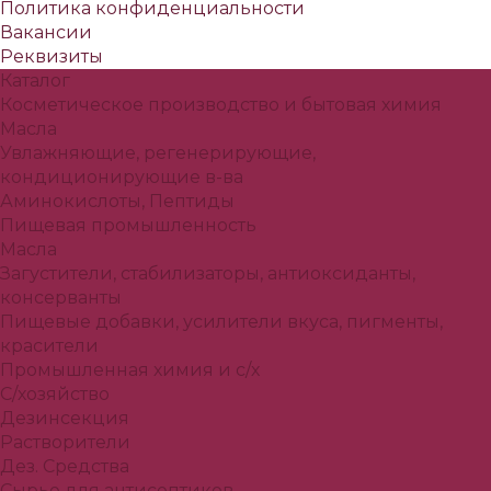
Политика конфиденциальности
Вакансии
Реквизиты
Каталог
Косметическое производство и бытовая химия
Масла
Увлажняющие, регенерирующие,
кондиционирующие в-ва
Аминокислоты, Пептиды
Пищевая промышленность
Масла
Загустители, стабилизаторы, антиоксиданты,
консерванты
Пищевые добавки, усилители вкуса, пигменты,
красители
Промышленная химия и с/х
С/хозяйство
Дезинсекция
Растворители
Дез. Средства
Сырье для антисептиков