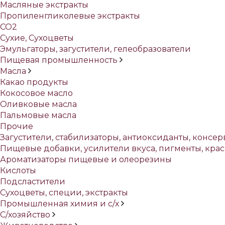
Масляные экстракты
Пропиленгликолевые экстракты
СО2
Сухие, Сухоцветы
Эмульгаторы, загустители, гелеобразователи
Пищевая промышленность
Масла
Какао продукты
Кокосовое масло
Оливковые масла
Пальмовые масла
Прочие
Загустители, стабилизаторы, антиоксиданты, консе
Пищевые добавки, усилители вкуса, пигменты, кра
Ароматизаторы пищевые и олеорезины
Кислоты
Подсластители
Сухоцветы, специи, экстракты
Промышленная химия и с/х
С/хозяйство