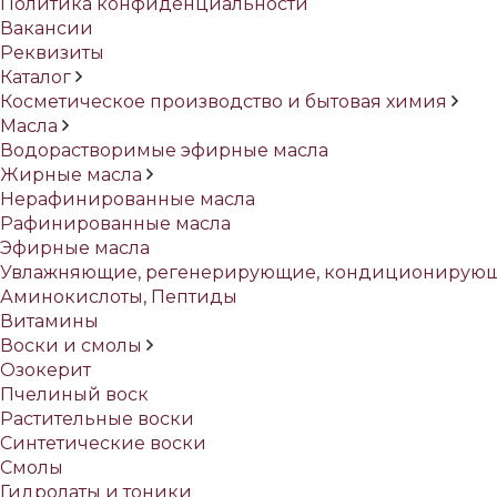
Политика конфиденциальности
Вакансии
Реквизиты
Каталог
Косметическое производство и бытовая химия
Масла
Водорастворимые эфирные масла
Жирные масла
Нерафинированные масла
Рафинированные масла
Эфирные масла
Увлажняющие, регенерирующие, кондиционирующ
Аминокислоты, Пептиды
Витамины
Воски и смолы
Озокерит
Пчелиный воск
Растительные воски
Синтетические воски
Смолы
Гидролаты и тоники