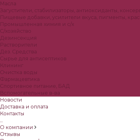
Масла
Загустители, стабилизаторы, антиоксиданты, консе
Пищевые добавки, усилители вкуса, пигменты, кра
Промышленная химия и с/х
С/хозяйство
Дезинсекция
Растворители
Дез. Средства
Сырье для антисептиков
Клининг
Очистка воды
Фармацевтика
Спортивное питание, БАД
Вспомогательные в-ва
Новости
Доставка и оплата
Контакты
...
О компании
Отзывы