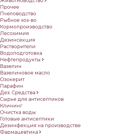
Животноводство
Прочее
Пчеловодство
Рыбное хоз-во
Кормопроизводство
Лесохимия
Дезинсекция
Растворители
Водоподготовка
Нефтепродукты
Вазелин
Вазелиновое масло
Озокерит
Парафин
Дез. Средства
Сырье для антисептиков
Клининг
Очистка воды
Готовые антисептики
Дезинфекция на производстве
Фармацевтика