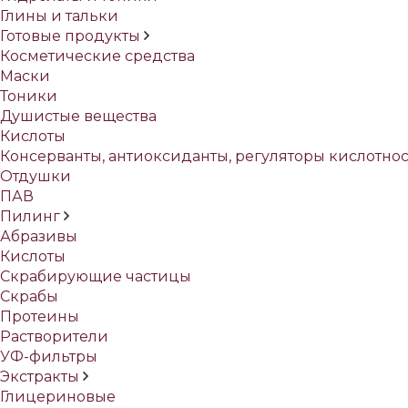
Глины и тальки
Готовые продукты
Косметические средства
Маски
Тоники
Душистые вещества
Кислоты
Консерванты, антиоксиданты, регуляторы кислотно
Отдушки
ПАВ
Пилинг
Абразивы
Кислоты
Скрабирующие частицы
Скрабы
Протеины
Растворители
УФ-фильтры
Экстракты
Глицериновые