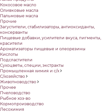
Кокосовое масло
Оливковые масла
Пальмовые масла
Прочие
Загустители, стабилизаторы, антиоксиданты,
консерванты
Пищевые добавки, усилители вкуса, пигменты,
красители
Ароматизаторы пищевые и олеорезины
Кислоты
Подсластители
Сухоцветы, специи, экстракты
Промышленная химия и с/х
С/хозяйство
Животноводство
Прочее
Пчеловодство
Рыбное хоз-во
Кормопроизводство
Лесохимия