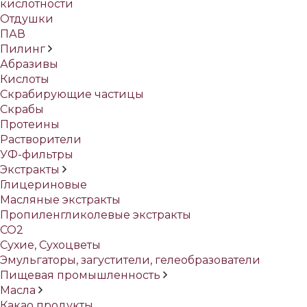
кислотности
Отдушки
ПАВ
Пилинг
Абразивы
Кислоты
Скрабирующие частицы
Скрабы
Протеины
Растворители
УФ-фильтры
Экстракты
Глицериновые
Масляные экстракты
Пропиленгликолевые экстракты
СО2
Сухие, Сухоцветы
Эмульгаторы, загустители, гелеобразователи
Пищевая промышленность
Масла
Какао продукты