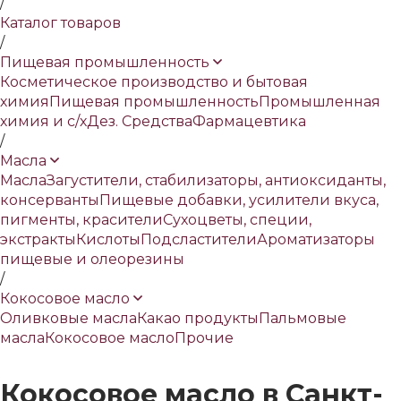
/
Каталог товаров
/
Пищевая промышленность
Косметическое производство и бытовая
химия
Пищевая промышленность
Промышленная
химия и с/х
Дез. Средства
Фармацевтика
/
Масла
Масла
Загустители, стабилизаторы, антиоксиданты,
консерванты
Пищевые добавки, усилители вкуса,
пигменты, красители
Сухоцветы, специи,
экстракты
Кислоты
Подсластители
Ароматизаторы
пищевые и олеорезины
/
Кокосовое масло
Оливковые масла
Какао продукты
Пальмовые
масла
Кокосовое масло
Прочие
Кокосовое масло в Санкт-