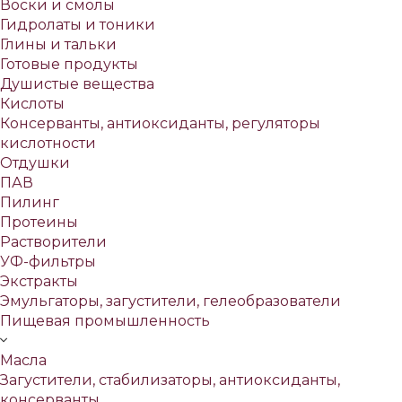
Воски и смолы
Гидролаты и тоники
Глины и тальки
Готовые продукты
Душистые вещества
Кислоты
Консерванты, антиоксиданты, регуляторы
кислотности
Отдушки
ПАВ
Пилинг
Протеины
Растворители
УФ-фильтры
Экстракты
Эмульгаторы, загустители, гелеобразователи
Пищевая промышленность
Масла
Загустители, стабилизаторы, антиоксиданты,
консерванты