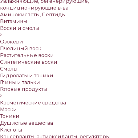
Увлажняющие, регенерирующие,
кондиционирующие в-ва
Аминокислоты, Пептиды
Витамины
Воски и смолы
Озокерит
Пчелиный воск
Растительные воски
Синтетические воски
Смолы
Гидролаты и тоники
Глины и тальки
Готовые продукты
Косметические средства
Маски
Тоники
Душистые вещества
Кислоты
Консерванты, антиоксиданты, регуляторы