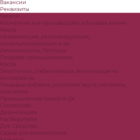
Вакансии
Реквизиты
Каталог
Косметическое производство и бытовая химия
Масла
Увлажняющие, регенерирующие,
кондиционирующие в-ва
Аминокислоты, Пептиды
Пищевая промышленность
Масла
Загустители, стабилизаторы, антиоксиданты,
консерванты
Пищевые добавки, усилители вкуса, пигменты,
красители
Промышленная химия и с/х
С/хозяйство
Дезинсекция
Растворители
Дез. Средства
Сырье для антисептиков
Клининг