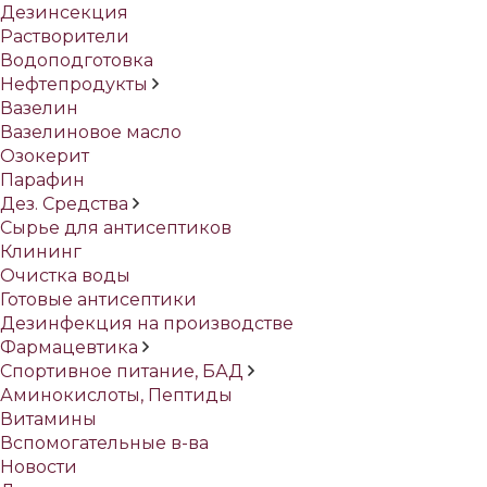
Дезинсекция
Растворители
Водоподготовка
Нефтепродукты
Вазелин
Вазелиновое масло
Озокерит
Парафин
Дез. Средства
Сырье для антисептиков
Клининг
Очистка воды
Готовые антисептики
Дезинфекция на производстве
Фармацевтика
Спортивное питание, БАД
Аминокислоты, Пептиды
Витамины
Вспомогательные в-ва
Новости