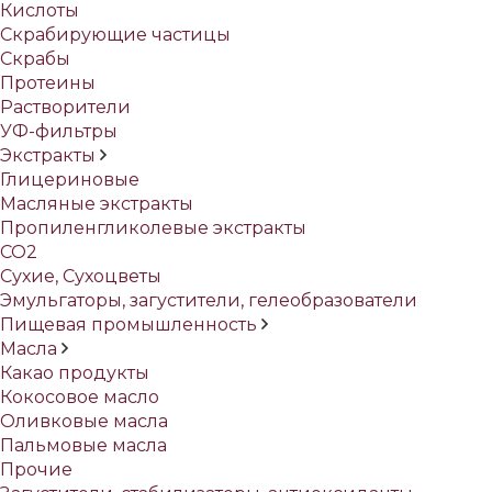
Кислоты
Скрабирующие частицы
Скрабы
Протеины
Растворители
УФ-фильтры
Экстракты
Глицериновые
Масляные экстракты
Пропиленгликолевые экстракты
СО2
Сухие, Сухоцветы
Эмульгаторы, загустители, гелеобразователи
Пищевая промышленность
Масла
Какао продукты
Кокосовое масло
Оливковые масла
Пальмовые масла
Прочие