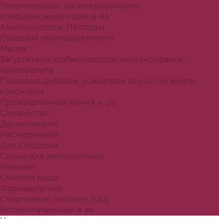
Увлажняющие, регенерирующие,
кондиционирующие в-ва
Аминокислоты, Пептиды
Пищевая промышленность
Масла
Загустители, стабилизаторы, антиоксиданты,
консерванты
Пищевые добавки, усилители вкуса, пигменты,
красители
Промышленная химия и с/х
С/хозяйство
Дезинсекция
Растворители
Дез. Средства
Сырье для антисептиков
Клининг
Очистка воды
Фармацевтика
Спортивное питание, БАД
Вспомогательные в-ва