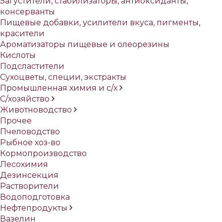
Загустители, стабилизаторы, антиоксиданты,
консерванты
Пищевые добавки, усилители вкуса, пигменты,
красители
Ароматизаторы пищевые и олеорезины
Кислоты
Подсластители
Сухоцветы, специи, экстракты
Промышленная химия и с/х
С/хозяйство
Животноводство
Прочее
Пчеловодство
Рыбное хоз-во
Кормопроизводство
Лесохимия
Дезинсекция
Растворители
Водоподготовка
Нефтепродукты
Вазелин