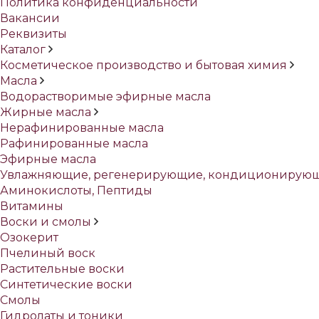
Политика конфиденциальности
Вакансии
Реквизиты
Каталог
Косметическое производство и бытовая химия
Масла
Водорастворимые эфирные масла
Жирные масла
Нерафинированные масла
Рафинированные масла
Эфирные масла
Увлажняющие, регенерирующие, кондиционирующ
Аминокислоты, Пептиды
Витамины
Воски и смолы
Озокерит
Пчелиный воск
Растительные воски
Синтетические воски
Смолы
Гидролаты и тоники