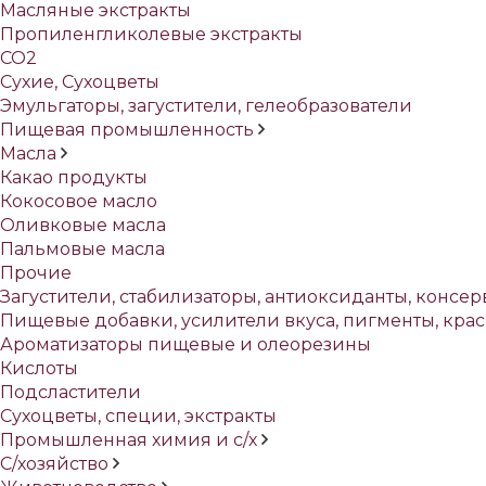
Масляные экстракты
Пропиленгликолевые экстракты
СО2
Сухие, Сухоцветы
Эмульгаторы, загустители, гелеобразователи
Пищевая промышленность
Масла
Какао продукты
Кокосовое масло
Оливковые масла
Пальмовые масла
Прочие
Загустители, стабилизаторы, антиоксиданты, консе
Пищевые добавки, усилители вкуса, пигменты, кра
Ароматизаторы пищевые и олеорезины
Кислоты
Подсластители
Сухоцветы, специи, экстракты
Промышленная химия и с/х
С/хозяйство