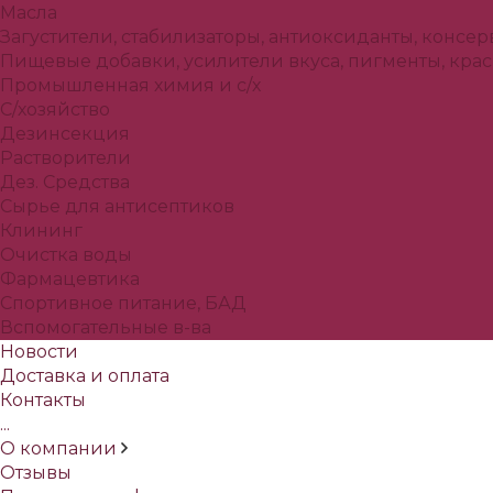
Масла
Загустители, стабилизаторы, антиоксиданты, консе
Пищевые добавки, усилители вкуса, пигменты, кра
Промышленная химия и с/х
С/хозяйство
Дезинсекция
Растворители
Дез. Средства
Сырье для антисептиков
Клининг
Очистка воды
Фармацевтика
Спортивное питание, БАД
Вспомогательные в-ва
Новости
Доставка и оплата
Контакты
...
О компании
Отзывы