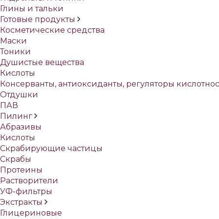
Глины и тальки
Готовые продукты
Косметические средства
Маски
Тоники
Душистые вещества
Кислоты
Консерванты, антиоксиданты, регуляторы кислотно
Отдушки
ПАВ
Пилинг
Абразивы
Кислоты
Скрабирующие частицы
Скрабы
Протеины
Растворители
УФ-фильтры
Экстракты
Глицериновые