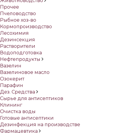
Животноводство
Прочее
Пчеловодство
Рыбное хоз-во
Кормопроизводство
Лесохимия
Дезинсекция
Растворители
Водоподготовка
Нефтепродукты
Вазелин
Вазелиновое масло
Озокерит
Парафин
Дез. Средства
Сырье для антисептиков
Клининг
Очистка воды
Готовые антисептики
Дезинфекция на производстве
Фармацевтика